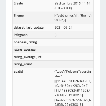
Creato
28 dicembre 2015, 11:14
(UTC+00:00)
Theme
[{"subthemes": [], "theme":
"AGRI"}]
dataset_last_update
2021-06-24
infograph
{}
openess_rating
rating_average
rating_average_int
rating_count
spatial
{"type":"Polygon","coordin
ates":
[[[11.449390824841203,
40.784695172637953],
[11.449390824841203,4
2.8387281930016],
[14.027669267207045,4
2.8387281930016],