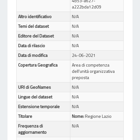
4b53-a627-
a222bda12d09
Altro identificativo
N/A
Temi del dataset
N/A
Editore del Dataset
N/A
Data di rilascio
N/A
Data di modifica
24-06-2021
Copertura Geografica
Area di competenza
dell'unità organizzativa
preposta
URI di GeoNames
N/A
Lingue del dataset
N/A
Estensione temporale
N/A
Titolare
Nome:
Regione Lazio
Frequenza di
N/A
aggiornamento