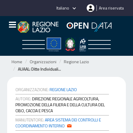
Salta
Italiano
Area riservata
al
contenuto
Home
Organizzazioni
Regione Lazio
AUAAL: Ditte Individuali...
ORGANIZZAZIONE:
REGIONE LAZIO
AUTORE:
DIREZIONE REGIONALE AGRICOLTURA,
PROMOZIONE DELLA FILIERA E DELLA CULTURA DEL
CIBO, CACCIA E PESCA
MANUTENTORE:
AREA SISTEMA DEI CONTROLLI E
COORDINAMENTO INTERNO