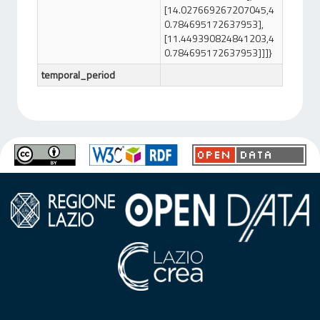
[14.027669267207045,4
0.784695172637953],
[11.449390824841203,4
0.784695172637953]]]}
temporal_period