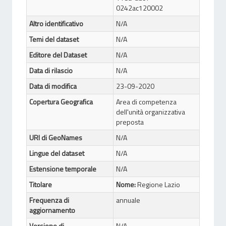
0242ac120002
Altro identificativo
N/A
Temi del dataset
N/A
Editore del Dataset
N/A
Data di rilascio
N/A
Data di modifica
23-09-2020
Copertura Geografica
Area di competenza
dell'unità organizzativa
preposta
URI di GeoNames
N/A
Lingue del dataset
N/A
Estensione temporale
N/A
Titolare
Nome:
Regione Lazio
Frequenza di
annuale
aggiornamento
Versione di
N/A