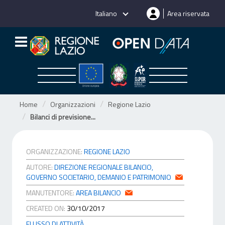
Salta
Italiano
Area riservata
al
contenuto
Home
Organizzazioni
Regione Lazio
Bilanci di previsione...
ORGANIZZAZIONE:
REGIONE LAZIO
AUTORE:
DIREZIONE REGIONALE BILANCIO,
GOVERNO SOCIETARIO, DEMANIO E PATRIMONIO
MANUTENTORE:
AREA BILANCIO
CREATED ON:
30/10/2017
FLUSSO DI ATTIVITÀ