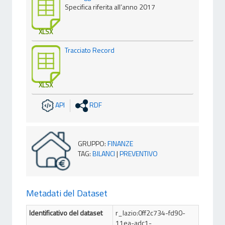
Specifica riferita all’anno 2017
XLSX
Tracciato Record
XLSX
API
RDF
GRUPPO
:
FINANZE
TAG
:
BILANCI
|
PREVENTIVO
Metadati del Dataset
Identificativo del dataset
r_lazio:0ff2c734-fd90-
11ea-adc1-