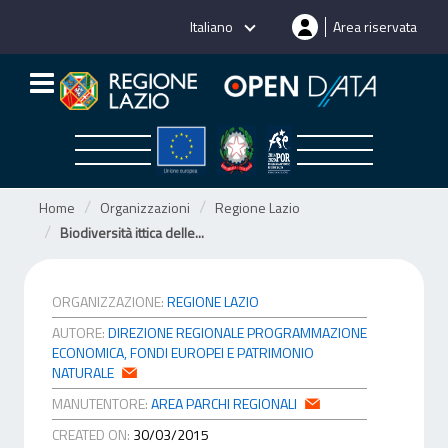
Salta
Italiano
Area riservata
al
contenuto
Home
Organizzazioni
Regione Lazio
Biodiversità ittica delle...
ORGANIZZAZIONE:
REGIONE LAZIO
AUTORE:
DIREZIONE REGIONALE PROGRAMMAZIONE
ECONOMICA, FONDI EUROPEI E PATRIMONIO
NATURALE
MANUTENTORE:
AREA PARCHI REGIONALI
CREATED ON:
30/03/2015