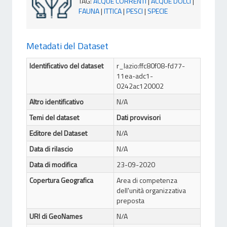
TAG
:
ACQUE CORRENTI
|
ACQUE DOLCI
|
FAUNA
|
ITTICA
|
PESCI
|
SPECIE
Metadati del Dataset
Identificativo del dataset
r_lazio:ffc80f08-fd77-
11ea-adc1-
0242ac120002
Altro identificativo
N/A
Temi del dataset
Dati provvisori
Editore del Dataset
N/A
Data di rilascio
N/A
Data di modifica
23-09-2020
Copertura Geografica
Area di competenza
dell'unità organizzativa
preposta
URI di GeoNames
N/A