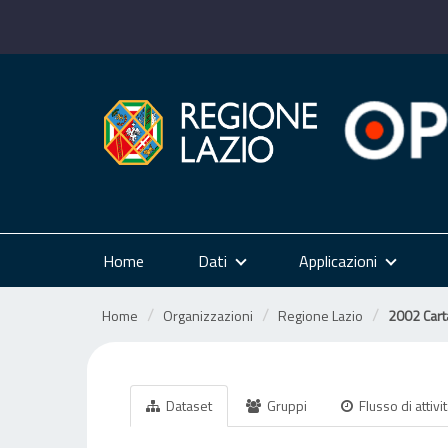
Salta
al
contenuto
Home
Dati
Applicazioni
Home
Organizzazioni
Regione Lazio
2002 Carta
Dataset
Gruppi
Flusso di attivi