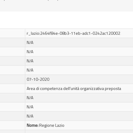
r_lazio:2464f84e-08b3-11eb-adc1-0242ac120002
N/A
N/A
N/A
N/A
07-10-2020
Area di competenza dell'unità organizzativa preposta
N/A
N/A
N/A
Nome:
Regione Lazio