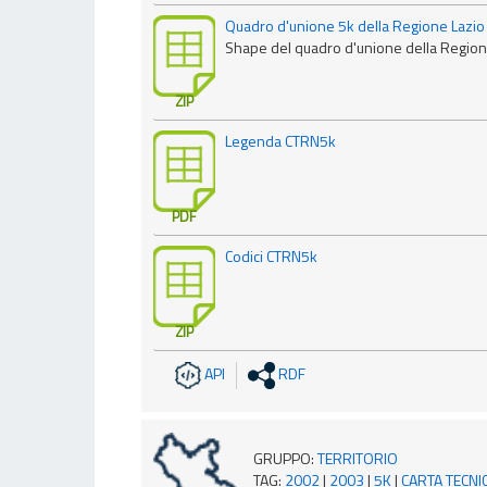
Quadro d'unione 5k della Regione Lazio 
Shape del quadro d'unione della Regione
ZIP
Legenda CTRN5k
PDF
Codici CTRN5k
ZIP
API
RDF
GRUPPO
:
TERRITORIO
TAG
:
2002
|
2003
|
5K
|
CARTA TECNI