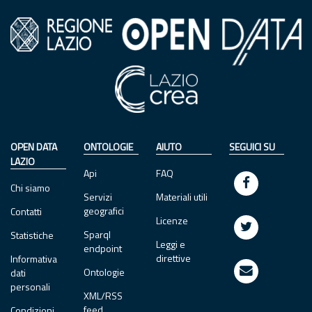
OPEN DATA
ONTOLOGIE
AIUTO
SEGUICI SU
LAZIO
Api
FAQ
Chi siamo
Servizi
Materiali utili
geografici
Contatti
Licenze
Sparql
Statistiche
Leggi e
endpoint
direttive
Informativa
Ontologie
dati
personali
XML/RSS
feed
Condizioni