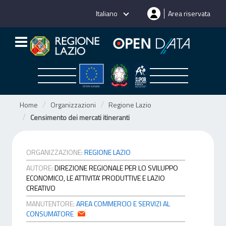
Salta
Italiano
Area riservata
al
contenuto
Home
Organizzazioni
Regione Lazio
Censimento dei mercati itineranti
ORGANIZZAZIONE:
REGIONE LAZIO
AUTORE:
DIREZIONE REGIONALE PER LO SVILUPPO
ECONOMICO, LE ATTIVITA' PRODUTTIVE E LAZIO
CREATIVO
MANUTENTORE:
AREA COMMERCIO E SERVIZI AL
CONSUMATORE