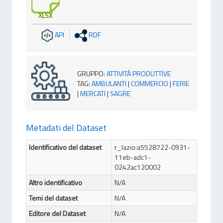
XLSX
API
RDF
GRUPPO
:
ATTIVITÀ PRODUTTIVE
TAG
:
AMBULANTI
|
COMMERCIO
|
FERIE
|
MERCATI
|
SAGRE
Metadati del Dataset
Identificativo del dataset
r_lazio:a5528722-0931-
11eb-adc1-
0242ac120002
Altro identificativo
N/A
Temi del dataset
N/A
Editore del Dataset
N/A