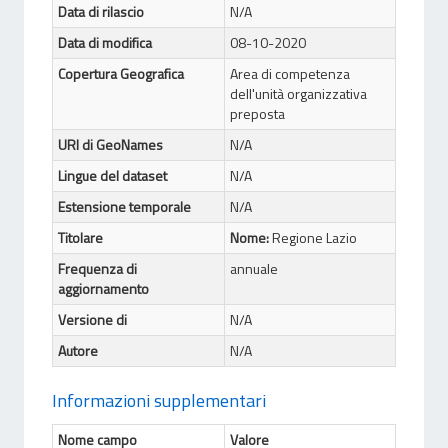
Data di rilascio
N/A
Data di modifica
08-10-2020
Copertura Geografica
Area di competenza
dell'unità organizzativa
preposta
URI di GeoNames
N/A
Lingue del dataset
N/A
Estensione temporale
N/A
Titolare
Nome:
Regione Lazio
Frequenza di
annuale
aggiornamento
Versione di
N/A
Autore
N/A
Informazioni supplementari
Nome campo
Valore