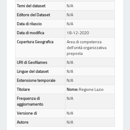
Temi del dataset
N/A
Editore del Dataset
N/A
Data di rilascio
N/A
Data di modifica
18-12-2020
Copertura Geografica
Area di competenza
dell'unità organizzativa
preposta
URI di GeoNames
N/A
Lingue del dataset
N/A
Estensione temporale
N/A
Titolare
Nome:
Regione Lazio
Frequenza di
N/A
aggiornamento
Versione di
N/A
Autore
N/A