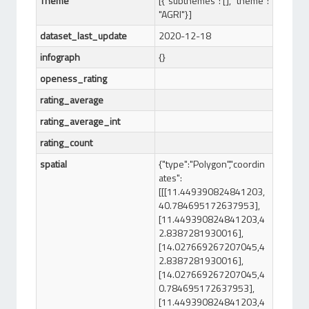
Theme
[{"subthemes": [], "theme":
"AGRI"}]
dataset_last_update
2020-12-18
infograph
{}
openess_rating
rating_average
rating_average_int
rating_count
spatial
{"type":"Polygon","coordin
ates":
[[[11.449390824841203,
40.784695172637953],
[11.449390824841203,4
2.8387281930016],
[14.027669267207045,4
2.8387281930016],
[14.027669267207045,4
0.784695172637953],
[11.449390824841203,4