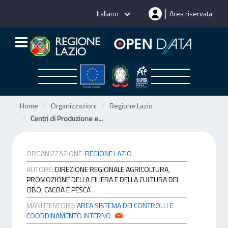
Salta
Italiano
Area riservata
al
contenuto
Home
Organizzazioni
Regione Lazio
Centri di Produzione e...
ORGANIZZAZIONE:
REGIONE LAZIO
AUTORE:
DIREZIONE REGIONALE AGRICOLTURA,
PROMOZIONE DELLA FILIERA E DELLA CULTURA DEL
CIBO, CACCIA E PESCA
MANUTENTORE:
AREA SISTEMA DEI CONTROLLI E
COORDINAMENTO INTERNO