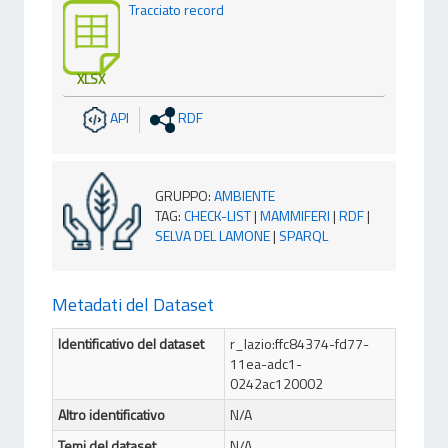
Tracciato record
XLSX
API
RDF
GRUPPO
:
AMBIENTE
TAG
:
CHECK-LIST
|
MAMMIFERI
|
RDF
|
SELVA DEL LAMONE
|
SPARQL
Metadati del Dataset
Identificativo del dataset
r_lazio:ffc84374-fd77-
11ea-adc1-
0242ac120002
Altro identificativo
N/A
Temi del dataset
N/A