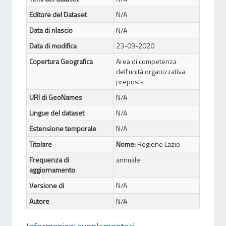
Editore del Dataset
N/A
Data di rilascio
N/A
Data di modifica
23-09-2020
Copertura Geografica
Area di competenza
dell'unità organizzativa
preposta
URI di GeoNames
N/A
Lingue del dataset
N/A
Estensione temporale
N/A
Titolare
Nome:
Regione Lazio
Frequenza di
annuale
aggiornamento
Versione di
N/A
Autore
N/A