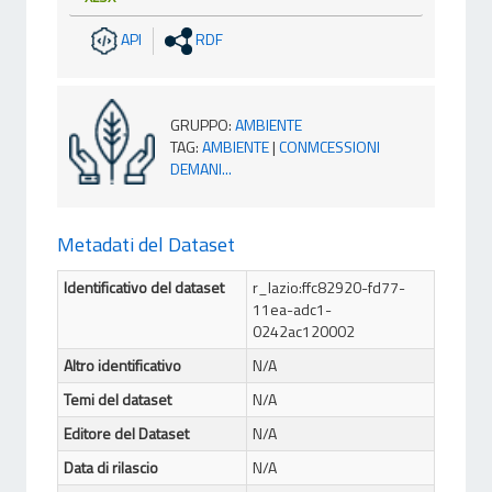
API
RDF
GRUPPO
:
AMBIENTE
TAG
:
AMBIENTE
|
CONMCESSIONI
DEMANI...
Metadati del Dataset
Identificativo del dataset
r_lazio:ffc82920-fd77-
11ea-adc1-
0242ac120002
Altro identificativo
N/A
Temi del dataset
N/A
Editore del Dataset
N/A
Data di rilascio
N/A