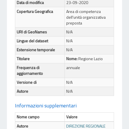
Data di modifica
23-09-2020
Copertura Geografica
Area di competenza
dell'unità organizzativa
preposta
URI di GeoNames
N/A
Lingue del dataset
N/A
Estensione temporale
N/A
Titolare
Nome:
Regione Lazio
Frequenza di
annuale
aggiornamento
Versione di
N/A
Autore
N/A
Informazioni supplementari
Nome campo
Valore
Autore
DIREZIONE REGIONALE