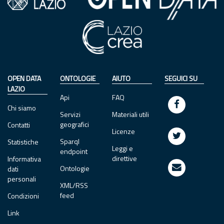
OPEN DATA
ONTOLOGIE
AIUTO
SEGUICI SU
LAZIO
Api
FAQ
Chi siamo
Servizi
Materiali utili
geografici
Contatti
Licenze
Sparql
Statistiche
Leggi e
endpoint
direttive
Informativa
Ontologie
dati
personali
XML/RSS
feed
Condizioni
Link