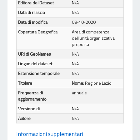
Editore del Dataset
N/A
Data di rilascio
N/A
Data di modifica
08-10-2020
Copertura Geografica
Area di competenza
dell'unità organizzativa
preposta
URI di GeoNames
N/A
Lingue del dataset
N/A
Estensione temporale
N/A
Titolare
Nome:
Regione Lazio
Frequenza di
annuale
aggiornamento
Versione di
N/A
Autore
N/A
Informazioni supplementari