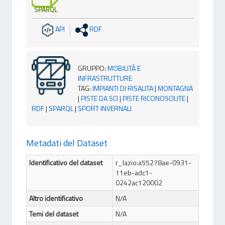
SPARQL
API
RDF
GRUPPO
:
MOBILITÀ E
INFRASTRUTTURE
TAG
:
IMPIANTI DI RISALITA
|
MONTAGNA
|
PISTE DA SCI
|
PISTE RICONOSCIUTE
|
RDF
|
SPARQL
|
SPORT INVERNALI
Metadati del Dataset
Identificativo del dataset
r_lazio:a55278ae-0931-
11eb-adc1-
0242ac120002
Altro identificativo
N/A
Temi del dataset
N/A