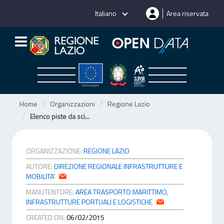
Salta
Italiano
Area riservata
al
contenuto
Home
Organizzazioni
Regione Lazio
Elenco piste da sci...
ORGANIZZAZIONE:
REGIONE LAZIO
AUTORE:
DIREZIONE REGIONALE INFRASTRUTTURE E
MOBILITA'
MANUTENTORE:
AREA TRASPORTO MARITTIMO,
INFRASTRUTTURE PORTUALI E LOGISTICHE
CREATED ON:
06/02/2015