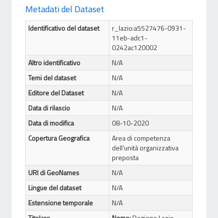
Metadati del Dataset
Identificativo del dataset
r_lazio:a5527476-0931-
11eb-adc1-
0242ac120002
Altro identificativo
N/A
Temi del dataset
N/A
Editore del Dataset
N/A
Data di rilascio
N/A
Data di modifica
08-10-2020
Copertura Geografica
Area di competenza
dell'unità organizzativa
preposta
URI di GeoNames
N/A
Lingue del dataset
N/A
Estensione temporale
N/A
Titolare
Nome:
Regione Lazio