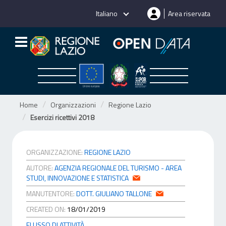
Salta
Italiano
Area riservata
al
contenuto
Home
Organizzazioni
Regione Lazio
Esercizi ricettivi 2018
ORGANIZZAZIONE:
REGIONE LAZIO
AUTORE:
AGENZIA REGIONALE DEL TURISMO - AREA
STUDI, INNOVAZIONE E STATISTICA
MANUTENTORE:
DOTT. GIULIANO TALLONE
CREATED ON:
18/01/2019
FLUSSO DI ATTIVITÀ