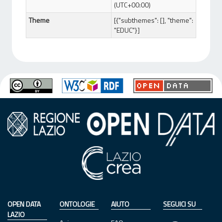
(UTC+00:00)
Theme
[{"subthemes": [], "theme":
"EDUC"}]
OPEN DATA
ONTOLOGIE
AIUTO
SEGUICI SU
LAZIO