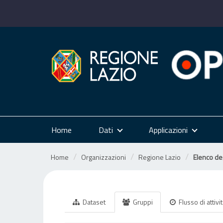
Salta
al
contenuto
Home
Dati
Applicazioni
Home
Organizzazioni
Regione Lazio
Elenco deg
Dataset
Gruppi
Flusso di attivi