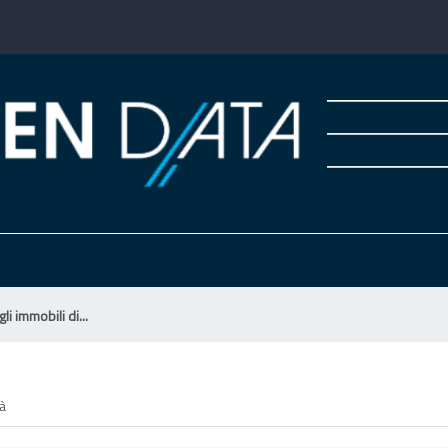
li immobili di...
tà