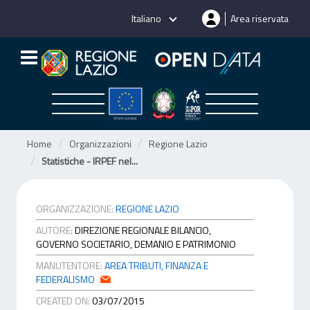
Salta
Italiano
Area riservata
al
contenuto
Home
Organizzazioni
Regione Lazio
Statistiche - IRPEF nel...
ORGANIZZAZIONE:
REGIONE LAZIO
AUTORE:
DIREZIONE REGIONALE BILANCIO,
GOVERNO SOCIETARIO, DEMANIO E PATRIMONIO
MANUTENTORE:
AREA TRIBUTI, FINANZA E
FEDERALISMO
CREATED ON:
03/07/2015