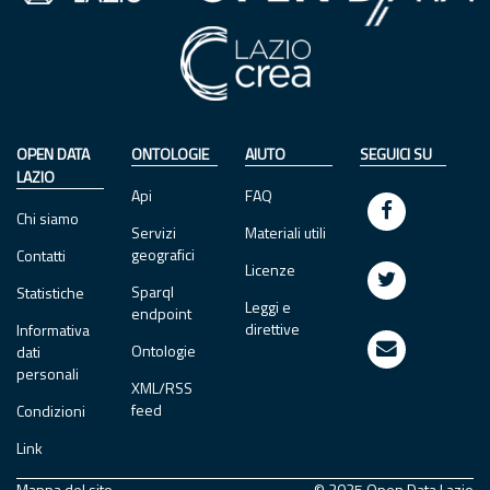
OPEN DATA
ONTOLOGIE
AIUTO
SEGUICI SU
LAZIO
Api
FAQ
Chi siamo
Servizi
Materiali utili
geografici
Contatti
Licenze
Sparql
Statistiche
Leggi e
endpoint
direttive
Informativa
Ontologie
dati
personali
XML/RSS
feed
Condizioni
Link
Mappa del sito
© 2025 Open Data Lazio