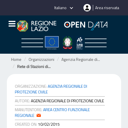
Salta
Italiano
Area riservata
al
contenuto
Home
Organizzazioni
Agenzia Regionale di...
Rete di Stazioni di...
ORGANIZZAZIONE:
AGENZIA REGIONALE DI
PROTEZIONE CIVILE
AUTORE:
AGENZIA REGIONALE DI PROTEZIONE CIVILE
MANUTENTORE:
AREA CENTRO FUNZIONALE
REGIONALE
CREATED ON:
10/02/2015