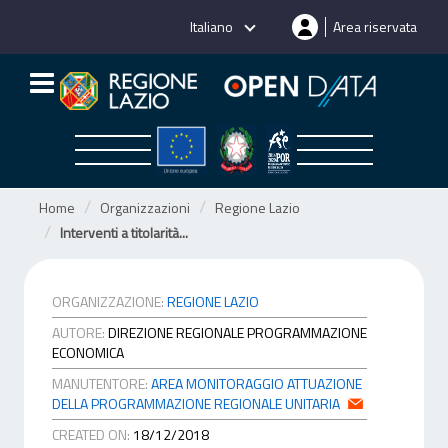
Salta
Italiano
Area riservata
al
contenuto
Home
Organizzazioni
Regione Lazio
Interventi a titolarità...
ORGANIZZAZIONE:
REGIONE LAZIO
AUTORE:
DIREZIONE REGIONALE PROGRAMMAZIONE
ECONOMICA
MANUTENTORE:
AREA MONITORAGGIO ATTUAZIONE
DELLA PROGRAMMAZIONE REGIONALE UNITARIA
CREATED ON:
18/12/2018