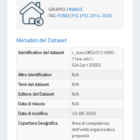
GRUPPO
:
FINANZE
TAG
:
FONDI
|
FSC
|
FSC 2014-2020
Metadati del Dataset
Identificativo del dataset
r_lazio:0ff2c072-fd90-
11ea-adc1-
0242ac120002
Altro identificativo
N/A
Temi del dataset
N/A
Editore del Dataset
N/A
Data di rilascio
N/A
Data di modifica
23-09-2020
Copertura Geografica
Area di competenza
dell'unità organizzativa
preposta