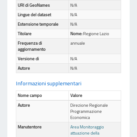
URI di GeoNames
N/A
Lingue del dataset
N/A
Estensione temporale
N/A
Titolare
Nome:
Regione Lazio
Frequenza di
annuale
aggiornamento
Versione di
N/A
Autore
N/A
Informazioni supplementari
Nome campo
Valore
Autore
Direzione Regionale
Programmazione
Economica
Manutentore
Area Monitoraggio
attuazione della