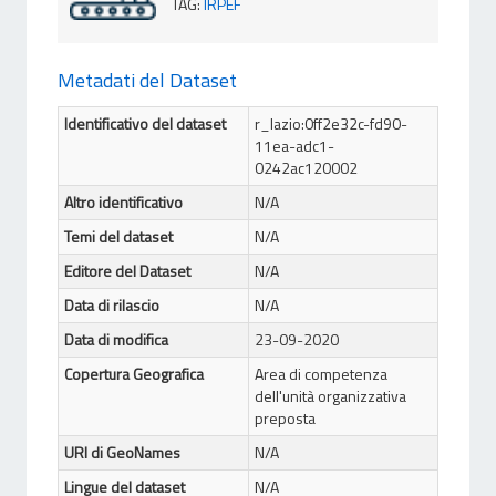
TAG
:
IRPEF
Metadati del Dataset
Identificativo del dataset
r_lazio:0ff2e32c-fd90-
11ea-adc1-
0242ac120002
Altro identificativo
N/A
Temi del dataset
N/A
Editore del Dataset
N/A
Data di rilascio
N/A
Data di modifica
23-09-2020
Copertura Geografica
Area di competenza
dell'unità organizzativa
preposta
URI di GeoNames
N/A
Lingue del dataset
N/A