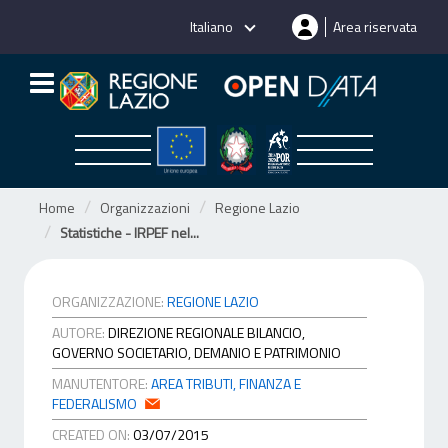
Salta
Italiano
Area riservata
al
contenuto
Home
Organizzazioni
Regione Lazio
Statistiche - IRPEF nel...
ORGANIZZAZIONE:
REGIONE LAZIO
AUTORE:
DIREZIONE REGIONALE BILANCIO,
GOVERNO SOCIETARIO, DEMANIO E PATRIMONIO
MANUTENTORE:
AREA TRIBUTI, FINANZA E
FEDERALISMO
CREATED ON:
03/07/2015