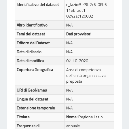
Identificativo del dataset
r_lazio:5ef9b2c6-08b6-
11eb-adc1-
0242ac120002
Altro identificativo
N/A
Temi del dataset
Dati provvisori
Editore del Dataset
N/A
Data di rilascio
N/A
Data di modifica
07-10-2020
Copertura Geografica
Area di competenza
dell'unità organizzativa
preposta
URI di GeoNames
N/A
Lingue del dataset
N/A
Estensione temporale
N/A
Titolare
Nome:
Regione Lazio
Frequenza di
annuale