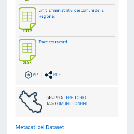
Limiti amministrativi dei Comuni della
Regione...
HTTP
Tracciato record
XLSX
API
RDF
GRUPPO
:
TERRITORIO
TAG
:
COMUNI
|
CONFINI
Metadati del Dataset