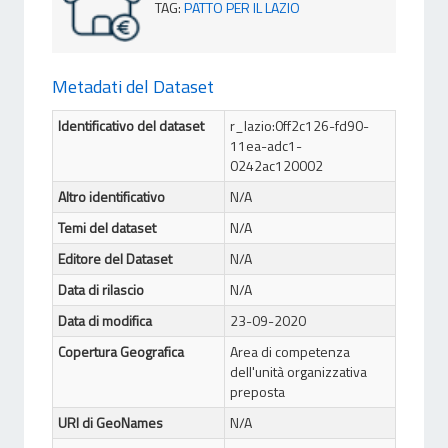
TAG
:
PATTO PER IL LAZIO
Metadati del Dataset
Identificativo del dataset
r_lazio:0ff2c126-fd90-
11ea-adc1-
0242ac120002
Altro identificativo
N/A
Temi del dataset
N/A
Editore del Dataset
N/A
Data di rilascio
N/A
Data di modifica
23-09-2020
Copertura Geografica
Area di competenza
dell'unità organizzativa
preposta
URI di GeoNames
N/A