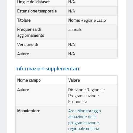
Lingue del dataset
N/A
Estensione temporale
N/A
Titolare
Nome:
Regione Lazio
Frequenza di
annuale
aggiornamento
Versione di
N/A
Autore
N/A
Informazioni supplementari
Nome campo
Valore
Autore
Direzione Regionale
Programmazione
Economica
Manutentore
Area Monitoraggio
attuazione della
programmazione
regionale unitaria