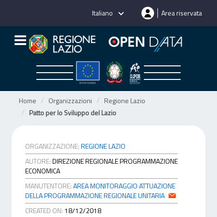
Salta
Italiano
Area riservata
al
contenuto
Home
Organizzazioni
Regione Lazio
Patto per lo Sviluppo del Lazio
ORGANIZZAZIONE:
REGIONE LAZIO
AUTORE:
DIREZIONE REGIONALE PROGRAMMAZIONE
ECONOMICA
MANUTENTORE:
AREA MONITORAGGIO ATTUAZIONE
DELLA PROGRAMMAZIONE REGIONALE UNITARIA
CREATED ON:
18/12/2018