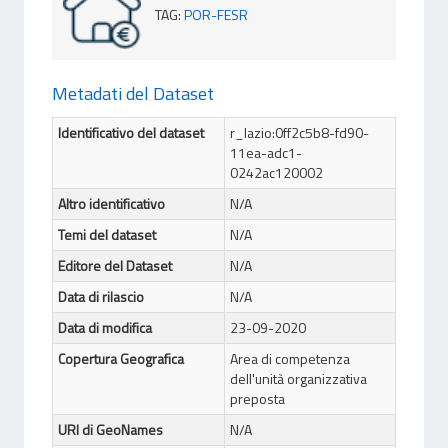
TAG
:
POR-FESR
Metadati del Dataset
Identificativo del dataset
r_lazio:0ff2c5b8-fd90-
11ea-adc1-
0242ac120002
Altro identificativo
N/A
Temi del dataset
N/A
Editore del Dataset
N/A
Data di rilascio
N/A
Data di modifica
23-09-2020
Copertura Geografica
Area di competenza
dell'unità organizzativa
preposta
URI di GeoNames
N/A