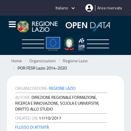
Salta
Italiano
Area riservata
al
contenuto
Home
Organizzazioni
Regione Lazio
POR FESR Lazio 2014-2020
ORGANIZZAZIONE:
REGIONE LAZIO
AUTORE:
DIREZIONE REGIONALE FORMAZIONE,
RICERCA E INNOVAZIONE, SCUOLA E UNIVERSITA',
DIRITTO ALLO STUDIO
CREATED ON:
17/10/2017
FLUSSO DI ATTIVITÀ