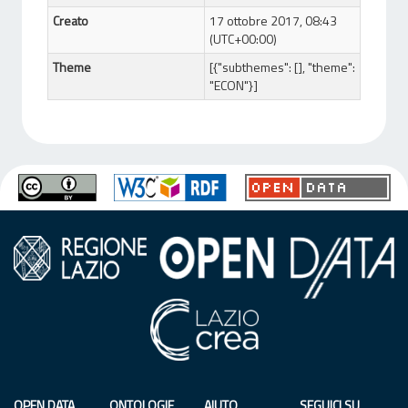
Creato
17 ottobre 2017, 08:43
(UTC+00:00)
Theme
[{"subthemes": [], "theme":
"ECON"}]
OPEN DATA
ONTOLOGIE
AIUTO
SEGUICI SU