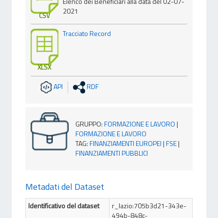
Elenco dei Beneficiari alla data del 02-07-
2021
CSV
Tracciato Record
XLSX
API
RDF
GRUPPO
:
FORMAZIONE E LAVORO
|
FORMAZIONE E LAVORO
TAG
:
FINANZIAMENTI EUROPEI
|
FSE
|
FINANZIAMENTI PUBBLICI
Metadati del Dataset
Identificativo del dataset
r_lazio:705b3d21-343e-
494b-848c-