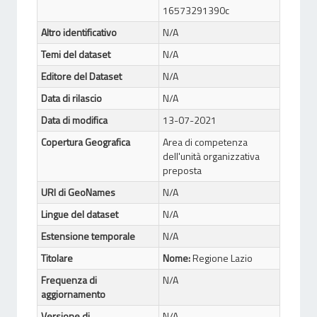
16573291390c
Altro identificativo
N/A
Temi del dataset
N/A
Editore del Dataset
N/A
Data di rilascio
N/A
Data di modifica
13-07-2021
Copertura Geografica
Area di competenza
dell'unità organizzativa
preposta
URI di GeoNames
N/A
Lingue del dataset
N/A
Estensione temporale
N/A
Titolare
Nome:
Regione Lazio
Frequenza di
N/A
aggiornamento
Versione di
N/A