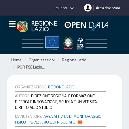
Salta
Italiano
Area riservata
al
contenuto
Home
Organizzazioni
Regione Lazio
POR FSE Lazio...
ORGANIZZAZIONE:
REGIONE LAZIO
AUTORE:
DIREZIONE REGIONALE FORMAZIONE,
RICERCA E INNOVAZIONE, SCUOLA E UNIVERSITA',
DIRITTO ALLO STUDIO
MANUTENTORE:
AREA ATTIVITA' DI MONITORAGGIO
FISICO FINANZIARIO E DI RISULTATO