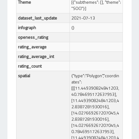
Theme
[{"subthemes": [], "theme":
"SOCI"}]
dataset_last_update
2021-07-13
infograph
{}
openess_rating
rating_average
rating_average_int
rating_count
spatial
{"type":"Polygon","coordin
ates":
[[[11.449390824841203,
40.784695172637953],
[11.449390824841203,4
2.8387281930016],
[14.027669267207045,4
2.8387281930016],
[14.027669267207045,4
0.784695172637953],
[11.449390824841203,4