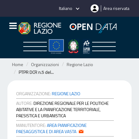
Salta
Italiano
Area riservata
al
contenuto
Home
Organizzazioni
Regione Lazio
PTPR DCR n.5 del...
ORGANIZZAZIONE:
REGIONE LAZIO
AUTORE:
DIREZIONE REGIONALE PER LE POLITICHE
ABITATIVE E LA PIANIFICAZIONE TERRITORIALE,
PAESISTICA E URBANISTICA
MANUTENTORE:
AREA PIANIFICAZIONE
PAESAGGISTICA E DI AREA VASTA