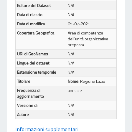
Editore del Dataset
N/A
Data di rilascio
N/A
Data di modifica
05-07-2021
Copertura Geografica
Area di competenza
dell'unità organizzativa
preposta
URI di GeoNames
N/A
Lingue del dataset
N/A
Estensione temporale
N/A
Titolare
Nome:
Regione Lazio
Frequenza di
annuale
aggiornamento
Versione di
N/A
Autore
N/A
Informazioni supplementari