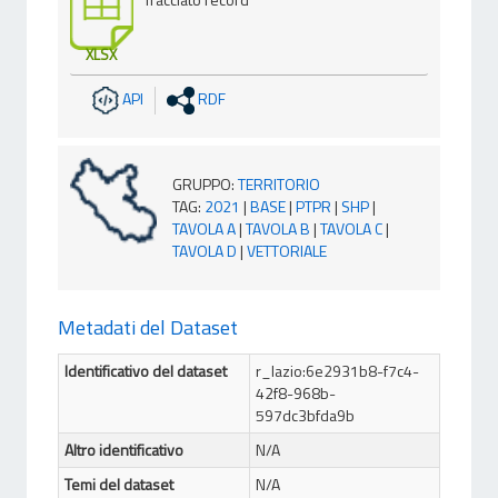
XLSX
API
RDF
GRUPPO
:
TERRITORIO
TAG
:
2021
|
BASE
|
PTPR
|
SHP
|
TAVOLA A
|
TAVOLA B
|
TAVOLA C
|
TAVOLA D
|
VETTORIALE
Metadati del Dataset
Identificativo del dataset
r_lazio:6e2931b8-f7c4-
42f8-968b-
597dc3bfda9b
Altro identificativo
N/A
Temi del dataset
N/A