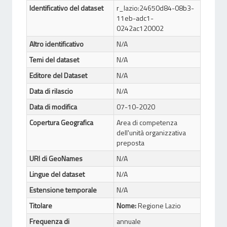
Identificativo del dataset
r_lazio:24650d84-08b3-
11eb-adc1-
0242ac120002
Altro identificativo
N/A
Temi del dataset
N/A
Editore del Dataset
N/A
Data di rilascio
N/A
Data di modifica
07-10-2020
Copertura Geografica
Area di competenza
dell'unità organizzativa
preposta
URI di GeoNames
N/A
Lingue del dataset
N/A
Estensione temporale
N/A
Titolare
Nome:
Regione Lazio
Frequenza di
annuale