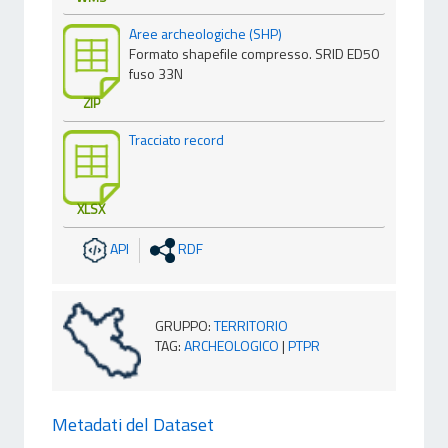
Aree archeologiche (SHP)
Formato shapefile compresso. SRID ED50
fuso 33N
ZIP
Tracciato record
XLSX
API
RDF
GRUPPO
:
TERRITORIO
TAG
:
ARCHEOLOGICO
|
PTPR
Metadati del Dataset