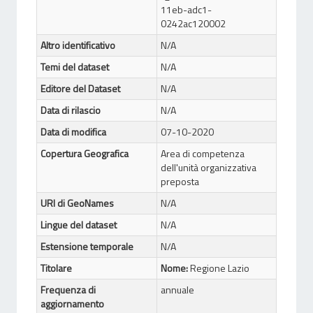
11eb-adc1-
0242ac120002
Altro identificativo
N/A
Temi del dataset
N/A
Editore del Dataset
N/A
Data di rilascio
N/A
Data di modifica
07-10-2020
Copertura Geografica
Area di competenza
dell'unità organizzativa
preposta
URI di GeoNames
N/A
Lingue del dataset
N/A
Estensione temporale
N/A
Titolare
Nome:
Regione Lazio
Frequenza di
annuale
aggiornamento