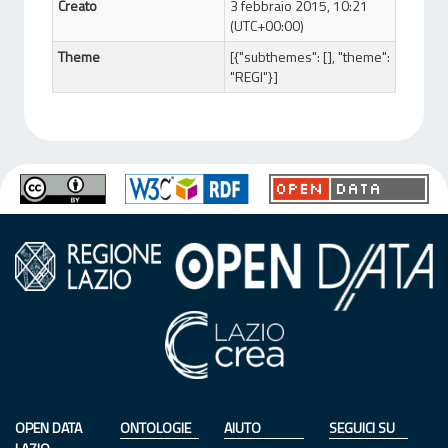
Creato
3 febbraio 2015, 10:21
(UTC+00:00)
Theme
[{"subthemes": [], "theme":
"REGI"}]
OPEN DATA
ONTOLOGIE
AIUTO
SEGUICI SU