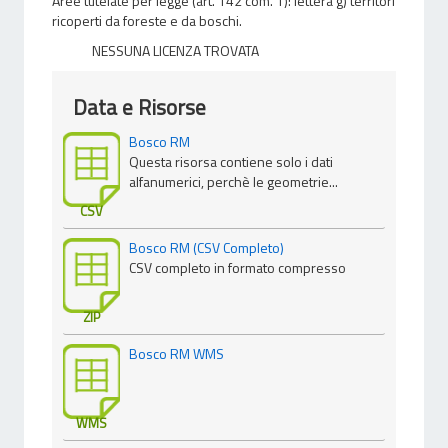
Aree tutelate per legge (art. 142 com. 1): lettera g) territori
ricoperti da foreste e da boschi.
NESSUNA LICENZA TROVATA
Data e Risorse
Bosco RM
Questa risorsa contiene solo i dati
alfanumerici, perchè le geometrie...
CSV
Bosco RM (CSV Completo)
CSV completo in formato compresso
ZIP
Bosco RM WMS
WMS