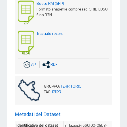
Bosco RM (SHP)
Formato shapefile compresso. SRID ED50
fuso 33N
ZIP
Tracciato record
XLSX
API
RDF
GRUPPO
:
TERRITORIO
TAG
:
PTPR
Metadati del Dataset
Identificativo del dataset
r_lazio:24650f00-08b3-