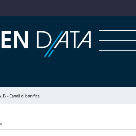
. B - Canali di bonifica
tà