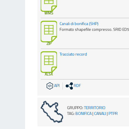
WMS
Canali di bonifica (SHP)
Formato shapefile compresso. SRID ED
ZIP
Tracciato record
XLSX
API
RDF
GRUPPO
:
TERRITORIO
TAG
:
BONIFICA
|
CANALI
|
PTPR