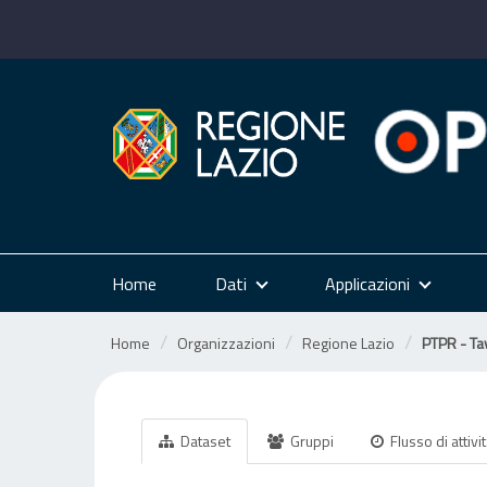
Salta
al
contenuto
Home
Dati
Applicazioni
Home
Organizzazioni
Regione Lazio
PTPR - Tav
Dataset
Gruppi
Flusso di attivi