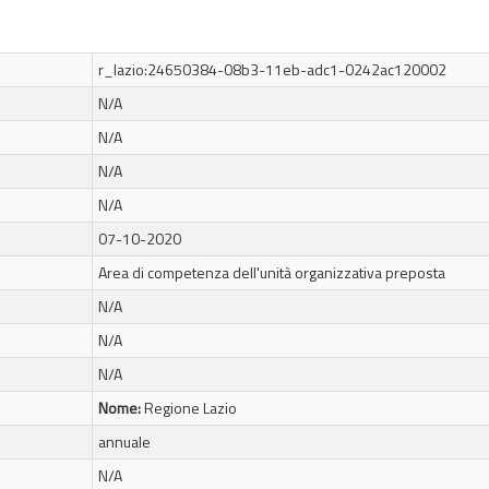
r_lazio:24650384-08b3-11eb-adc1-0242ac120002
N/A
N/A
N/A
N/A
07-10-2020
Area di competenza dell'unità organizzativa preposta
N/A
N/A
N/A
Nome:
Regione Lazio
annuale
N/A