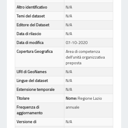
Altro identificativo
N/A
Temi del dataset
N/A
Editore del Dataset
N/A
Data di rilascio
N/A
Data di modifica
07-10-2020
Copertura Geografica
Area di competenza
dell'unità organizzativa
preposta
URI di GeoNames
N/A
Lingue del dataset
N/A
Estensione temporale
N/A
Titolare
Nome:
Regione Lazio
Frequenza di
annuale
aggiornamento
Versione di
N/A