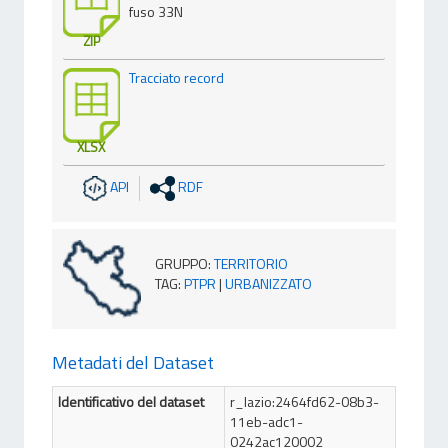
fuso 33N
ZIP
Tracciato record
XLSX
API
RDF
GRUPPO
:
TERRITORIO
TAG
:
PTPR
|
URBANIZZATO
Metadati del Dataset
Identificativo del dataset
r_lazio:2464fd62-08b3-
11eb-adc1-
0242ac120002