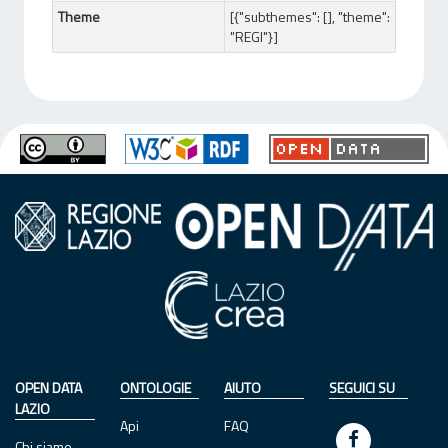
Theme
[{"subthemes": [], "theme":
"REGI"}]
OPEN DATA
ONTOLOGIE
AIUTO
SEGUICI SU
LAZIO
Api
FAQ
Chi siamo