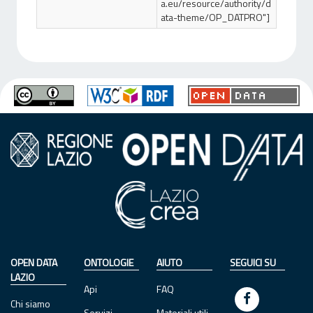
a.eu/resource/authority/d
ata-theme/OP_DATPRO"]
OPEN DATA
ONTOLOGIE
AIUTO
SEGUICI SU
LAZIO
Api
FAQ
Chi siamo
Servizi
Materiali utili