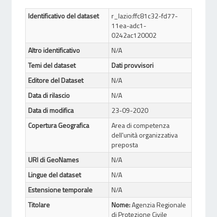
Identificativo del dataset
r_lazio:ffc81c32-fd77-
11ea-adc1-
0242ac120002
Altro identificativo
N/A
Temi del dataset
Dati provvisori
Editore del Dataset
N/A
Data di rilascio
N/A
Data di modifica
23-09-2020
Copertura Geografica
Area di competenza
dell'unità organizzativa
preposta
URI di GeoNames
N/A
Lingue del dataset
N/A
Estensione temporale
N/A
Titolare
Nome:
Agenzia Regionale
di Protezione Civile