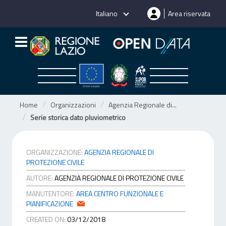
Salta
Italiano
Area riservata
al
contenuto
Home
Organizzazioni
Agenzia Regionale di...
Serie storica dato pluviometrico
ORGANIZZAZIONE:
AGENZIA REGIONALE DI
PROTEZIONE CIVILE
AUTORE:
AGENZIA REGIONALE DI PROTEZIONE CIVILE
MANUTENTORE:
AREA CENTRO FUNZIONALE E
PIANIFICAZIONE
CREATED ON:
03/12/2018