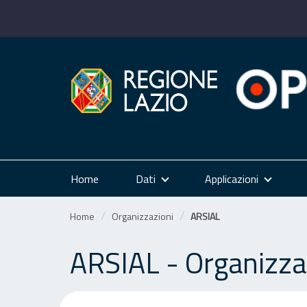
Salta
al
contenuto
Home
Dati
Applicazioni
Home
Organizzazioni
ARSIAL
ARSIAL - Organizza