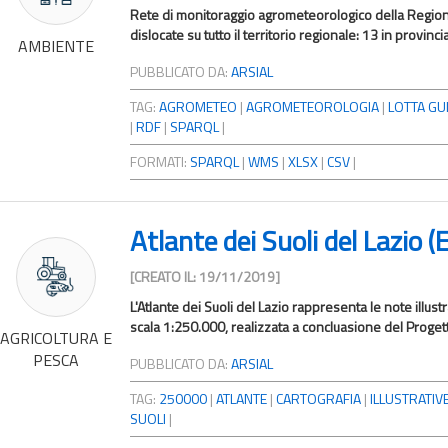
Rete di monitoraggio agrometeorologico della Regione 
dislocate su tutto il territorio regionale: 13 in provinci
AMBIENTE
PUBBLICATO DA:
ARSIAL
TAG:
AGROMETEO
|
AGROMETEOROLOGIA
|
LOTTA GU
|
RDF
|
SPARQL
|
FORMATI:
SPARQL
|
WMS
|
XLSX
|
CSV
|
Atlante dei Suoli del Lazio 
[CREATO IL: 19/11/2019]
L'Atlante dei Suoli del Lazio rappresenta le note illust
scala 1:250.000, realizzata a concluasione del Progett
AGRICOLTURA E
PESCA
PUBBLICATO DA:
ARSIAL
TAG:
250000
|
ATLANTE
|
CARTOGRAFIA
|
ILLUSTRATIV
SUOLI
|