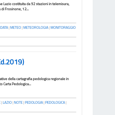
Lazio costituita da 92 stazioni in telemisura,
a di Frosinone, 12...
IDATA
|
METEO
|
METEOROLOGIA
|
MONITORAGGIO
(Ed.2019)
rative della cartagrafia pedologica regionale in
o Carta Pedologica...
E
|
LAZIO
|
NOTE
|
PEDOLOGIA
|
PEDOLOGICA
|