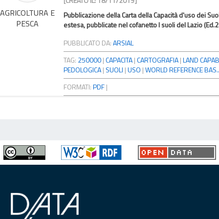
[CREATO IL: 18/11/2019]
AGRICOLTURA E
Pubblicazione della Carta della Capacità d'uso dei Suo
PESCA
estesa, pubblicate nel cofanetto I suoli del Lazio (Ed.
PUBBLICATO DA:
ARSIAL
TAG:
250000
|
CAPACITA
|
CARTOGRAFIA
|
LAND CAPABIL
PEDOLOGICA
|
SUOLI
|
USO
|
WORLD REFERENCE BAS..
FORMATI:
PDF
|