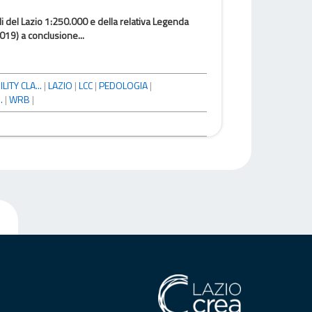
li del Lazio 1:250.000 e della relativa Legenda
2019) a conclusione...
ITY CLA...
|
LAZIO
|
LCC
|
PEDOLOGIA
|
.
|
WRB
|