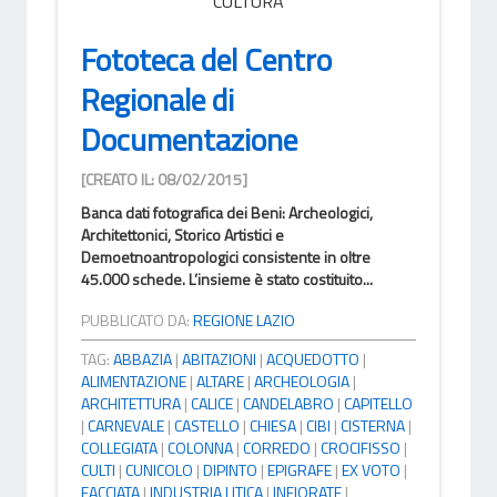
CULTURA
Fototeca del Centro
Regionale di
Documentazione
[CREATO IL: 08/02/2015]
Banca dati fotografica dei Beni: Archeologici,
Architettonici, Storico Artistici e
Demoetnoantropologici consistente in oltre
45.000 schede. L’insieme è stato costituito...
PUBBLICATO DA:
REGIONE LAZIO
TAG:
ABBAZIA
|
ABITAZIONI
|
ACQUEDOTTO
|
ALIMENTAZIONE
|
ALTARE
|
ARCHEOLOGIA
|
ARCHITETTURA
|
CALICE
|
CANDELABRO
|
CAPITELLO
|
CARNEVALE
|
CASTELLO
|
CHIESA
|
CIBI
|
CISTERNA
|
COLLEGIATA
|
COLONNA
|
CORREDO
|
CROCIFISSO
|
CULTI
|
CUNICOLO
|
DIPINTO
|
EPIGRAFE
|
EX VOTO
|
FACCIATA
|
INDUSTRIA LITICA
|
INFIORATE
|