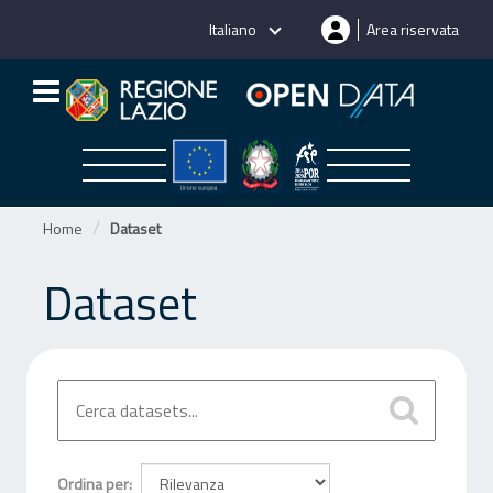
Salta
Italiano
Area riservata
al
contenuto
Home
Dataset
Dataset
Ordina per