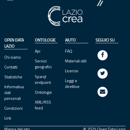
OPEN DATA
ONTOLOGIE
AIUTO
SEGUICI SU
LAZIO
Api
FAQ
Chi siamo
Servizi
Materiali utili
geografici
Contatti
Licenze
Sparql
Statistiche
Leggi e
endpoint
direttive
Informativa
Ontologie
dati
personali
XML/RSS
feed
Condizioni
Link
Mappa del sito
© 2025 Open Data Lazio