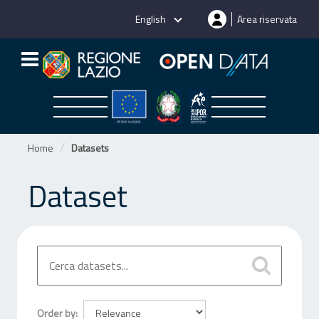
Skip
English
Area riservata
to
content
Home
Datasets
Dataset
Order by