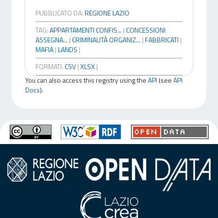
PUBBLICATO DA:
REGIONE LAZIO
TAG:
APPARTAMENTI CONFIS...
|
CONCESSIONI
ASSEGNA...
|
CRIMINALITÀ ORGANIZ...
|
FABBRICATI
|
MAFIA
|
LANDS
|
FORMATI:
CSV
|
XLSX
|
You can also access this registry using the
API
(see
API
Docs
).