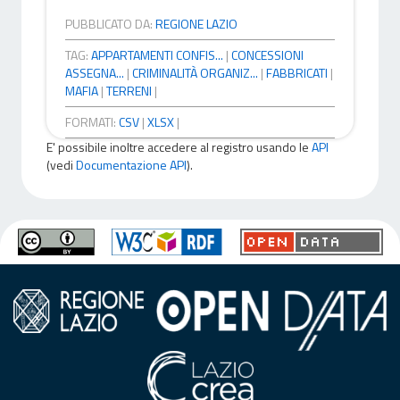
PUBBLICATO DA:
REGIONE LAZIO
TAG:
APPARTAMENTI CONFIS...
|
CONCESSIONI
ASSEGNA...
|
CRIMINALITÀ ORGANIZ...
|
FABBRICATI
|
MAFIA
|
TERRENI
|
FORMATI:
CSV
|
XLSX
|
E' possibile inoltre accedere al registro usando le
API
(vedi
Documentazione API
).