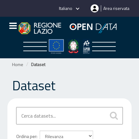
Salta
Italiano
Area riservata
al
contenuto
Home
Dataset
Dataset
Ordina per