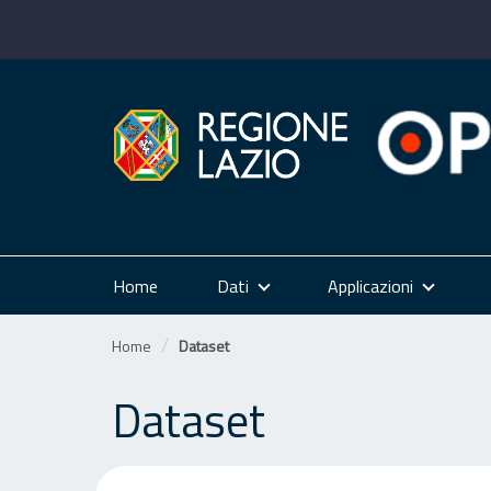
Salta
al
contenuto
Home
Dati
Applicazioni
Home
Dataset
Dataset