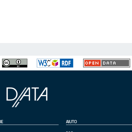
IE
AIUTO