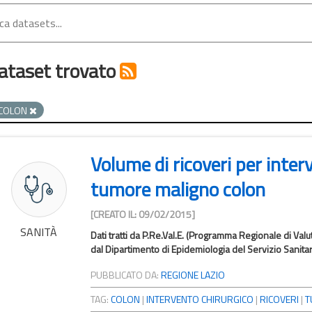
ataset trovato
COLON
Volume di ricoveri per inter
tumore maligno colon
[CREATO IL: 09/02/2015]
SANITÀ
Dati tratti da P.Re.Val.E. (Programma Regionale di Valut
dal Dipartimento di Epidemiologia del Servizio Sanitar
PUBBLICATO DA:
REGIONE LAZIO
TAG:
COLON
|
INTERVENTO CHIRURGICO
|
RICOVERI
|
T