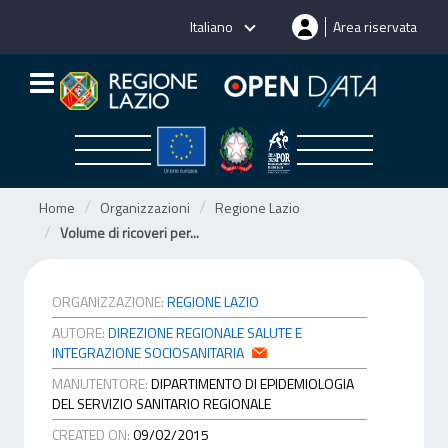
Salta
Italiano
Area riservata
al
contenuto
Home
Organizzazioni
Regione Lazio
Volume di ricoveri per...
ORGANIZZAZIONE:
REGIONE LAZIO
AUTORE:
DIREZIONE REGIONALE SALUTE E
INTEGRAZIONE SOCIOSANITARIA
MANUTENTORE:
DIPARTIMENTO DI EPIDEMIOLOGIA
DEL SERVIZIO SANITARIO REGIONALE
CREATED ON:
09/02/2015