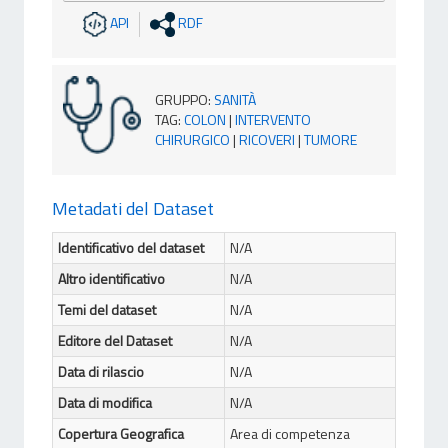
API
RDF
GRUPPO
:
SANITÀ
TAG
:
COLON
|
INTERVENTO
CHIRURGICO
|
RICOVERI
|
TUMORE
Metadati del Dataset
Identificativo del dataset
N/A
Altro identificativo
N/A
Temi del dataset
N/A
Editore del Dataset
N/A
Data di rilascio
N/A
Data di modifica
N/A
Copertura Geografica
Area di competenza