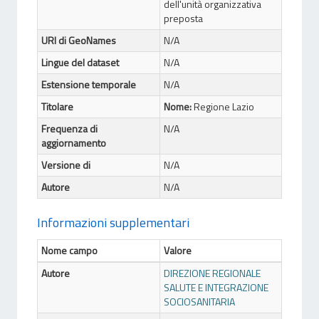
dell'unità organizzativa
preposta
URI di GeoNames
N/A
Lingue del dataset
N/A
Estensione temporale
N/A
Titolare
Nome:
Regione Lazio
Frequenza di
N/A
aggiornamento
Versione di
N/A
Autore
N/A
Informazioni supplementari
Nome campo
Valore
Autore
DIREZIONE REGIONALE
SALUTE E INTEGRAZIONE
SOCIOSANITARIA