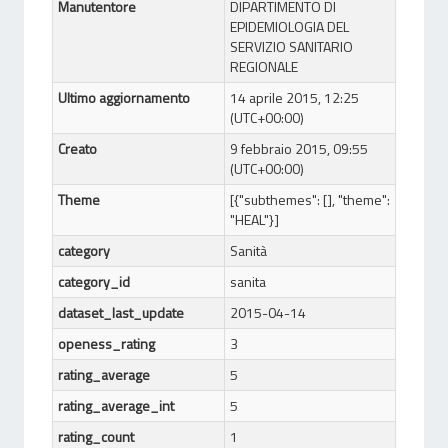
Manutentore
DIPARTIMENTO DI
EPIDEMIOLOGIA DEL
SERVIZIO SANITARIO
REGIONALE
Ultimo aggiornamento
14 aprile 2015, 12:25
(UTC+00:00)
Creato
9 febbraio 2015, 09:55
(UTC+00:00)
Theme
[{"subthemes": [], "theme":
"HEAL"}]
category
Sanità
category_id
sanita
dataset_last_update
2015-04-14
openess_rating
3
rating_average
5
rating_average_int
5
rating_count
1