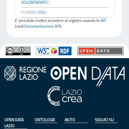
VOLONTARIATO
|
FORMATI:
CSV
|
E' possibile inoltre accedere al registro usando le
API
(vedi
Documentazione API
).
OPEN DATA
ONTOLOGIE
AIUTO
SEGUICI SU
LAZIO