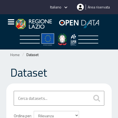
Salta
Italiano
Area riservata
al
contenuto
Home
Dataset
Dataset
Ordina per