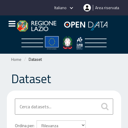
Salta
Italiano
Area riservata
al
contenuto
Home
Dataset
Dataset
Ordina per