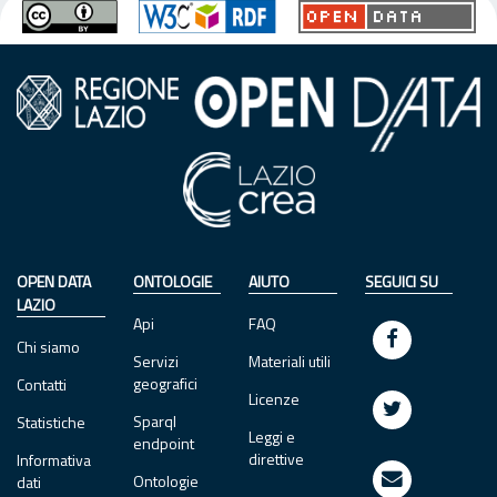
OPEN DATA
ONTOLOGIE
AIUTO
SEGUICI SU
LAZIO
Api
FAQ
Chi siamo
Servizi
Materiali utili
geografici
Contatti
Licenze
Sparql
Statistiche
Leggi e
endpoint
direttive
Informativa
Ontologie
dati