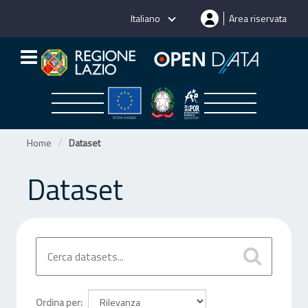
Salta
Italiano
Area riservata
al
contenuto
Home
Dataset
Dataset
Ordina per