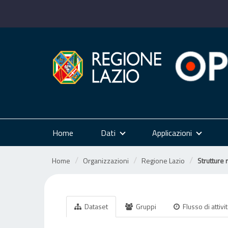
Salta
al
contenuto
Home
Dati
Applicazioni
Home
Organizzazioni
Regione Lazio
Strutture r
Dataset
Gruppi
Flusso di attivi