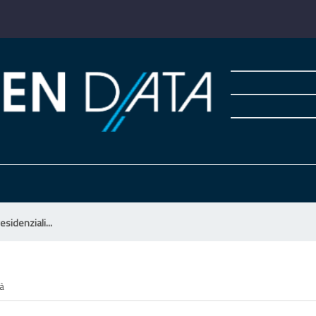
esidenziali...
tà