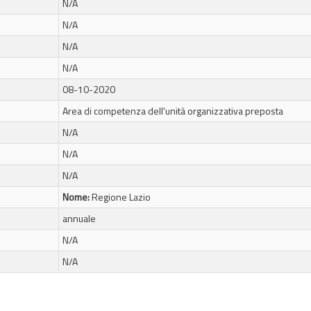
N/A
N/A
N/A
N/A
08-10-2020
Area di competenza dell'unità organizzativa preposta
N/A
N/A
N/A
Nome:
Regione Lazio
annuale
N/A
N/A