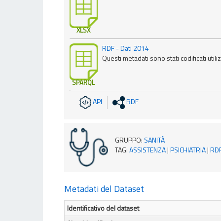
XLSX
RDF - Dati 2014
Questi metadati sono stati codificati utili
SPARQL
API
RDF
GRUPPO
:
SANITÀ
TAG
:
ASSISTENZA
|
PSICHIATRIA
|
RD
Metadati del Dataset
Identificativo del dataset