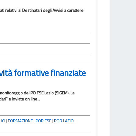
i relativi ai Destinatari degli Avvisi a carattere
tà formative finanziate
 monitoraggio del PO FSE Lazio (SIGEM). Le
ri" e inviate on line...
ICI
|
FORMAZIONE
|
POR FSE
|
POR LAZIO
|