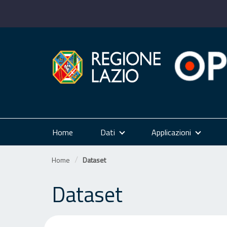
Salta
al
contenuto
Home
Dati
Applicazioni
Home
Dataset
Dataset