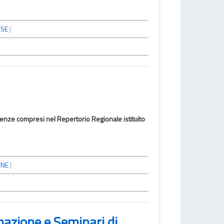
FSE
|
tenze compresi nel Repertorio Regionale istituito
ONE
|
mazione e Seminari di