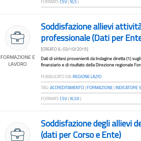
FORMATI:
CSV
|
XLS
|
Soddisfazione allievi attivi
professionale (Dati per Ent
[CREATO IL: 03/10/2019]
FORMAZIONE E
Dati di sintesi provenienti da Indagine diretta (1) sugli
LAVORO
finanziario e di risultato della Direzione regionale For
PUBBLICATO DA:
REGIONE LAZIO
TAG:
ACCREDITAMENTO
|
FORMAZIONE
|
INDICATORE S
FORMATI:
CSV
|
XLSX
|
Soddisfazione degli allievi d
(dati per Corso e Ente)