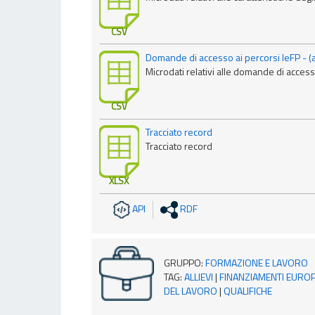
CSV
Domande di accesso ai percorsi IeFP - 
Microdati relativi alle domande di acces
CSV
Tracciato record
Tracciato record
XLSX
API
RDF
GRUPPO
:
FORMAZIONE E LAVORO
TAG
:
ALLIEVI
|
FINANZIAMENTI EUROP
DEL LAVORO
|
QUALIFICHE