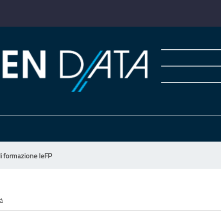
di formazione IeFP
tà