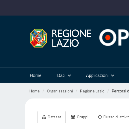
Salta
al
contenuto
Home
Dati
Applicazioni
Home
Organizzazioni
Regione Lazio
Percorsi 
Dataset
Gruppi
Flusso di attivi