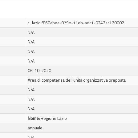
r_lazio:f860abea-079e-11eb-adc1-0242ac120002
N/A
N/A
N/A
N/A
06-10-2020
Area di competenza dell'unità organizzativa preposta
N/A
N/A
N/A
Nome:
Regione Lazio
annuale
N/A