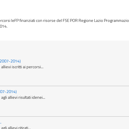
dei percorsi IeFP finanziati con risorse del FSE POR Regione Lazio Programmazi
2014.
t� 2007-2014)
llievi iscritti ai percorsi...
2007-2014)
gli allievi risultati idenei...
.
li allievi ritirati...