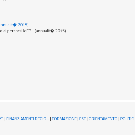
(annualit� 2015)
so ai percorsi IeFP - (annualit� 2015)
EI
|
FINANZIAMENTI REGIO...
|
FORMAZIONE
|
FSE
|
ORIENTAMENTO
|
POLITIC