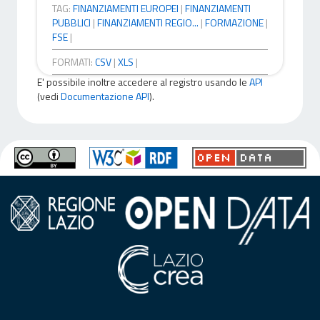
TAG:
FINANZIAMENTI EUROPEI
|
FINANZIAMENTI
PUBBLICI
|
FINANZIAMENTI REGIO...
|
FORMAZIONE
|
FSE
|
FORMATI:
CSV
|
XLS
|
E' possibile inoltre accedere al registro usando le
API
(vedi
Documentazione API
).