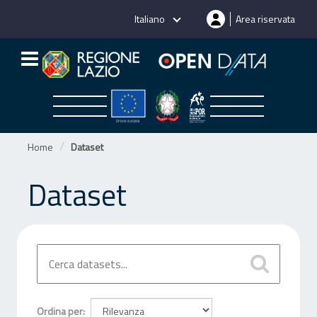
Salta
Italiano
Area riservata
al
contenuto
Home
Dataset
Dataset
Ordina per